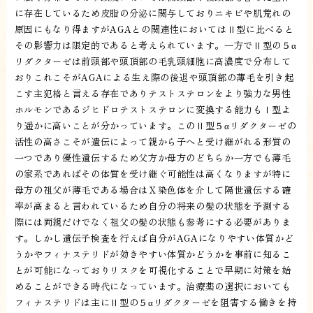
に存在しているため皮脂の分泌に関与しておりニキビや肌荒れの
原因にもなり得ますがAGAとの関連性においてはⅡ型に比べると
その影響力は限定的であると考えられています。一方でⅡ型の５α
リダクターゼは前頭部や頭頂部の毛乳頭細胞に高濃度で分布して
おりこれこそがAGAによる生え際の後退や頭頂部の薄毛を引き起
こす主犯格と言える存在でありテストステロンをより強力な男性
ホルモンであるジヒドロテストステロンに変換する能力もⅠ型よ
り遥かに高いことが分かっています。このⅡ型５αリダクターゼの
活性の高さこそが遺伝によって親から子へと受け継がれる形質の
一つであり優性遺伝するため父方か母方のどちらか一方でも薄毛
の家系であればその体質を受け継ぐ可能性は高くなりますが特に
母方の祖父が薄毛である場合はＸ染色体を介して隔世遺伝する確
率が高まると言われているため自分の将来の髪の状態を予測する
際には両親だけでなく祖父の髪の状態も参考にする必要がありま
す。しかし遺伝子検査を行えば自分がAGAになりやすい体質かど
うかやフィナステリドが効きやすい体質かどうかを事前に知るこ
とが可能になっておりリスクを可視化することで早期に対策を始
めることができる時代になっています。治療薬の選択においても
フィナステリドは主にⅡ型の５αリダクターゼを阻害する働きを持