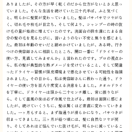
ありましたが、その方が早く乾くのだから仕方がないとさえ思っ
ていました。そんな生活を続けていた三十代半ば、ふと気づく
と、明らかに髪質が変わっていました。髪はパサパサでツヤがな
く、切れ毛や枝毛が目立ち、そして何より、シャンプーの時の抜
け毛の量が格段に増えていたのです。洗面台の排水溝にたまる自
分の髪の毛を見るたびに、言いようのない不安と焦りを感じまし
た。最初は年齢のせいだと諦めかけていましたが、ある時、行き
つけの美容師さんに相談したところ、開口一番に「ドライヤーの
使い方、見直してみませんか」と言われたのです。プロの視点か
ら、私の髪が典型的な熱ダメージを受けていること、そして間違
ったドライヤー習慣が頭皮環境まで悪化させている可能性を指摘
されました。その日から、私は美容師さんに教わった通り、ドラ
イヤーの使い方を百八十度変える決意をしました。タオルドライ
を丁寧に、ドライヤーは頭から二十センチ離し、常に振りなが
ら、そして温風の後は必ず冷風で仕上げる。最初は面倒に感じま
したが、続けていくうちに、髪は驚くほど素直に変わっていきま
した。一ヶ月もすると、まず指通りが滑らかになり、パサつきが
収まってきました。三ヶ月が経つ頃には、髪に自然なツヤが戻
り、そしてあれほど悩んでいた抜け毛が、明らかに減っているこ