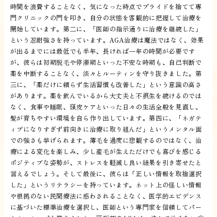
時間を浪費することなく、気になった時点でプライドを捨てて専
門クリニックの門を叩き、自分の状態を客観的に把握して治療を
開始しています。第二に、「医師の指示通りに治療を継続した」
という忍耐強さを持っています。AGA治療は魔法ではなく、効果
が出るまでには最低でも半年、長ければ一年の時間が必要です
が、彼らは初期脱毛や停滞期といった不安な時期も、自己判断で
薬を中断することなく、淡々とルーティンを守り抜きました。第
三に、「薬だけに頼らず生活習慣も改善した」という意識の高さ
があります。薬を飲んでいるから大丈夫と不摂生を続けるのでは
なく、食事や睡眠、頭皮ケアといった日々の生活全般を見直し、
髪が育ちやすい環境を自ら作り出しています。第四に、「ネガテ
ィブになりすぎず前向きに治療に取り組んだ」というメンタル面
での強さも挙げられます。薄毛を過度に悲観するのではなく、治
療による変化を楽しみ、少し産毛が生えただけでも喜びを感じる
ポジティブな姿勢が、ストレスを軽減し良い結果を引き寄せたと
言えるでしょう。そして最後に、彼らは「正しい情報を取捨選択
した」というリテラシーを持っています。ネット上の怪しい情報
や根拠のない民間療法に惑わされることなく、医学的エビデンス
に基づいた標準治療を選択し、医師という専門家を信頼してパー