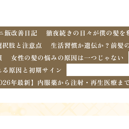
ニ飯改善日記
徹夜続きの日々が僕の髪を
選択肢と注意点
生活習慣か遺伝か？前髪
慣
女性の髪の悩みの原因は一つじゃない
れる原因と初期サイン
2026年最新】内服薬から注射・再生医療