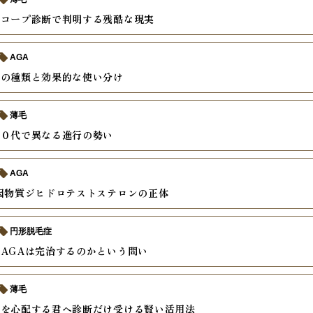
スコープ診断で判明する残酷な現実
AGA
薬の種類と効果的な使い分け
薄毛
４０代で異なる進行の勢い
AGA
因物質ジヒドロテストステロンの正体
円形脱毛症
AGAは完治するのかという問い
薄毛
げを心配する君へ診断だけ受ける賢い活用法