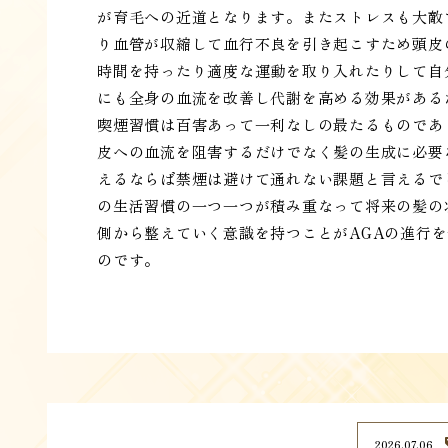
が育毛への近道となります。またストレスも大敵
り血管が収縮して血行不良を引き起こすため頭皮
時間を持ったり適度な運動を取り入れたりして自
にも全身の血流を改善し代謝を高める効果がある
喫煙習慣は百害あって一利なしの最たるものであ
皮への血流を阻害するだけでなく髪の生成に必要
えるならば禁煙は避けて通れない課題と言えるで
の生活習慣の一つ一つが積み重なって将来の髪の
側から整えていく意識を持つことがAGAの進行
のです。
2026.07.06