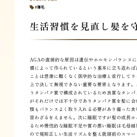
薄毛
生活習慣を見直し髪を
AGAの直接的な原因は遺伝やホルモンバランス
慣によって作られているという基本に立ち返れば
ことは想像に難くなく医学的な治療と並行してラ
上で決して無視できない重要な要素となります。
うタンパク質で構成されているため良質なタンパ
がそれだけでは不十分でありタンパク質を髪に合
類もバランスよく取り入れる必要があり偏った食
言わざるをえません。次に睡眠ですが髪の成長ホ
るため慢性的な睡眠不足や質の悪い睡眠は毛母細
ので規則正しい生活リズムを整え就寝前のスマー