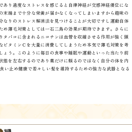
であり過度なストレスを感じると自律神経が交感神経優位にな
の末端まで十分な栄養が届かなくなってしまいますから趣味の
分なりのストレス解消法を見つけることが大切ですし運動自体
ため薄毛対策としては一石二鳥の効果が期待できます。さらに
りタバコに含まれるニコチンは血管を収縮させる作用が強く頭
なビタミンＣを大量に消費してしまうため本気で薄毛対策を考
しょう。このように毎日の食事や睡眠や運動といった当たり前
状態を左右するのであり薬だけに頼るのではなく自分の体を内
を食い止め健康で若々しい髪を維持するための強力な武器となる
知識