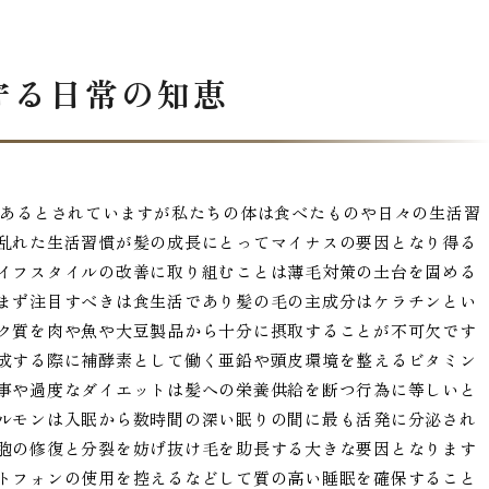
守る日常の知恵
にあるとされていますが私たちの体は食べたものや日々の生活習
乱れた生活習慣が髪の成長にとってマイナスの要因となり得る
イフスタイルの改善に取り組むことは薄毛対策の土台を固める
まず注目すべきは食生活であり髪の毛の主成分はケラチンとい
ク質を肉や魚や大豆製品から十分に摂取することが不可欠です
成する際に補酵素として働く亜鉛や頭皮環境を整えるビタミン
事や過度なダイエットは髪への栄養供給を断つ行為に等しいと
ルモンは入眠から数時間の深い眠りの間に最も活発に分泌され
胞の修復と分裂を妨げ抜け毛を助長する大きな要因となります
トフォンの使用を控えるなどして質の高い睡眠を確保すること