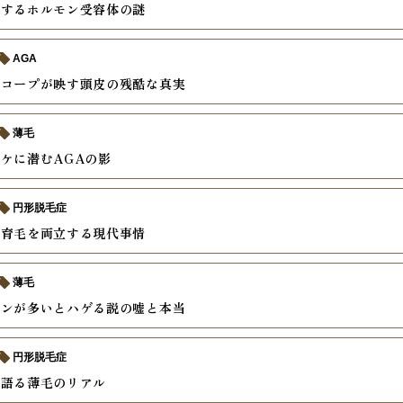
説するホルモン受容体の謎
AGA
スコープが映す頭皮の残酷な真実
薄毛
ケに潜むAGAの影
円形脱毛症
と育毛を両立する現代事情
薄毛
モンが多いとハゲる説の嘘と本当
円形脱毛症
で語る薄毛のリアル