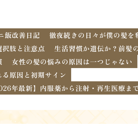
ニ飯改善日記
徹夜続きの日々が僕の髪を
選択肢と注意点
生活習慣か遺伝か？前髪
慣
女性の髪の悩みの原因は一つじゃない
れる原因と初期サイン
2026年最新】内服薬から注射・再生医療