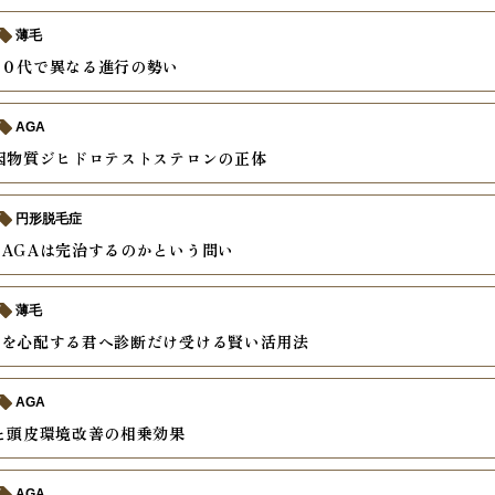
薄毛
４０代で異なる進行の勢い
AGA
因物質ジヒドロテストステロンの正体
円形脱毛症
AGAは完治するのかという問い
薄毛
げを心配する君へ診断だけ受ける賢い活用法
AGA
と頭皮環境改善の相乗効果
AGA