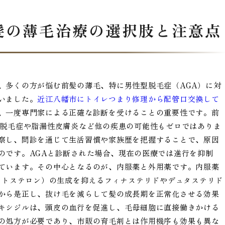
髪の薄毛治療の選択肢と注意点
、多くの方が悩む前髪の薄毛、特に男性型脱毛症（AGA）に対
いました。
近江八幡市にトイレつまり修理から配管口交換して
、一度専門家による正確な診断を受けることの重要性です。前
形脱毛症や脂漏性皮膚炎など他の疾患の可能性もゼロではありま
察し、問診を通じて生活習慣や家族歴を把握することで、原因
のです。AGAと診断された場合、現在の医療では進行を抑制
ています。その中心となるのが、内服薬と外用薬です。内服薬
テストステロン）の生成を抑えるフィナステリドやデュタステリド
から是正し、抜け毛を減らして髪の成長期を正常化させる効果
キシジルは、頭皮の血行を促進し、毛母細胞に直接働きかける
の処方が必要であり、市販の育毛剤とは作用機序も効果も異な