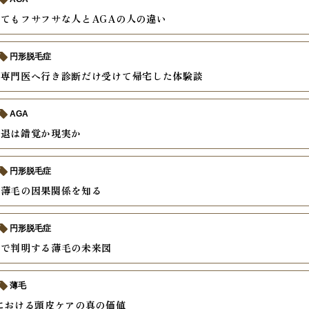
てもフサフサな人とAGAの人の違い
円形脱毛症
毛専門医へ行き診断だけ受けて帰宅した体験談
AGA
後退は錯覚か現実か
円形脱毛症
と薄毛の因果関係を知る
円形脱毛症
査で判明する薄毛の未来図
薄毛
における頭皮ケアの真の価値