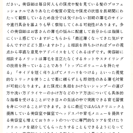
ださい。美容師は毎日何人もの頭皮や髪を見ている髪のプロフェ
ッショナルでありあなたの髪質の変化や頭皮の状態を長期間にわ
たって観察しているため自分では気づかない初期の薄毛のサイン
や進行具合を誰よりも早く察知してくれる可能性があります。多
くの美容師はお客さんの薄毛の悩みに配慮して自分からは指摘し
にくいと感じていますがこちらから「最近薄くなってきた気がす
るんですけどどう思いますか？」と相談を持ちかければプロの視
点から率直な意見やアドバイスをしてくれるはずです。美容師に
相談するメリットは薄毛を目立たなくするカットやスタイリング
の技術を持っていることであり「トップにボリュームを持たせ
る」「サイドを短く刈り上げてメリハリをつける」といった視覚
的なトリックを使うことで薬に頼らずとも即効性のある薄毛対策
が可能になります。また頭皮に負担をかけないシャンプーの選び
方や洗い方ドライヤーのかけ方などのケア方法についても具体的
な指導を受けることができ日々の生活の中で実践できる育毛習慣
を身につけることができます。さらに最近ではAGAクリニックと
提携している美容室や個室でヘッドスパや育毛メニューを提供す
る美容室も増えておりカットのついでに専門的なケアを受けたり
クリニックを紹介してもらったりすることもできるようになって