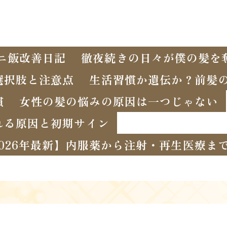
ニ飯改善日記
徹夜続きの日々が僕の髪を
選択肢と注意点
生活習慣か遺伝か？前髪
慣
女性の髪の悩みの原因は一つじゃない
れる原因と初期サイン
2026年最新】内服薬から注射・再生医療