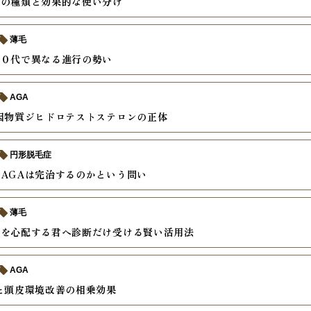
薬の種類と効果的な使い分け
薄毛
４０代で異なる進行の勢い
AGA
因物質ジヒドロテストステロンの正体
円形脱毛症
AGAは完治するのかという問い
薄毛
げを心配する君へ診断だけ受ける賢い活用法
AGA
と頭皮環境改善の相乗効果