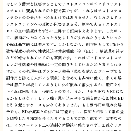
ゼという酵素を阻害することでテストステロンがジヒドロテスト
ステロンに変換されるのを防ぐ薬ですが、これらはテストステロ
ンそのものの分泌を止めるわけではありません。むしろジヒドロ
テストステロンへの変換が阻害される分、原料であるテストステ
ロンの血中濃度はわずかに上昇する傾向さえあります。したがっ
て、筋肉がつかなくなったり男らしさが失われたりするといった
心配は基本的には無用です。しかしながら、副作用として1%から
数%程度の確率で性欲減退や勃起機能不全（ED）、精液量の減少
などが報告されているのも事実です。これはジヒドロテストステ
ロンが性機能や性衝動に一定の関与をしているためと考えられま
すが、その発現率はプラシーボ効果（偽薬を飲んだグループでも
副作用を訴える人がいる現象）を含めても非常に低く、多くの場
合は服用を継続しているうちに体が慣れて消失するか、服用を中
止すれば回復する可逆的なものです。また、「薬を飲むとEDにな
るかもしれない」という強い思い込みや不安感自体が心因性のED
を引き起こすケースも少なくありません。もし副作用が現れた場
合でも、ED治療薬との併用は可能ですし、医師と相談して薬の量
を調整したり種類を変えたりすることで対処可能です。重要なの
は、インターネット上の過剰な体験談に惑わされず、正確なリス