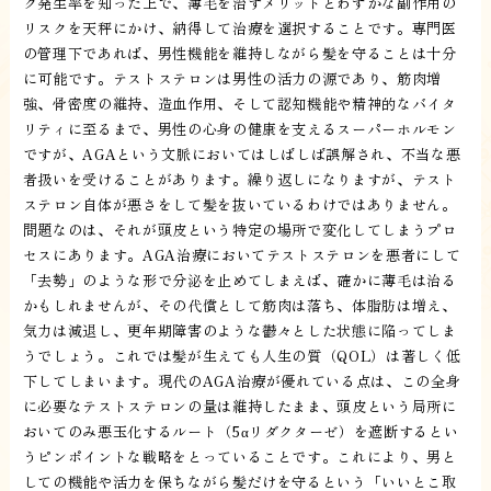
ク発生率を知った上で、薄毛を治すメリットとわずかな副作用の
リスクを天秤にかけ、納得して治療を選択することです。専門医
の管理下であれば、男性機能を維持しながら髪を守ることは十分
に可能です。テストステロンは男性の活力の源であり、筋肉増
強、骨密度の維持、造血作用、そして認知機能や精神的なバイタ
リティに至るまで、男性の心身の健康を支えるスーパーホルモン
ですが、AGAという文脈においてはしばしば誤解され、不当な悪
者扱いを受けることがあります。繰り返しになりますが、テスト
ステロン自体が悪さをして髪を抜いているわけではありません。
問題なのは、それが頭皮という特定の場所で変化してしまうプロ
セスにあります。AGA治療においてテストステロンを悪者にして
「去勢」のような形で分泌を止めてしまえば、確かに薄毛は治る
かもしれませんが、その代償として筋肉は落ち、体脂肪は増え、
気力は減退し、更年期障害のような鬱々とした状態に陥ってしま
うでしょう。これでは髪が生えても人生の質（QOL）は著しく低
下してしまいます。現代のAGA治療が優れている点は、この全身
に必要なテストステロンの量は維持したまま、頭皮という局所に
おいてのみ悪玉化するルート（5αリダクターゼ）を遮断するとい
うピンポイントな戦略をとっていることです。これにより、男と
しての機能や活力を保ちながら髪だけを守るという「いいとこ取