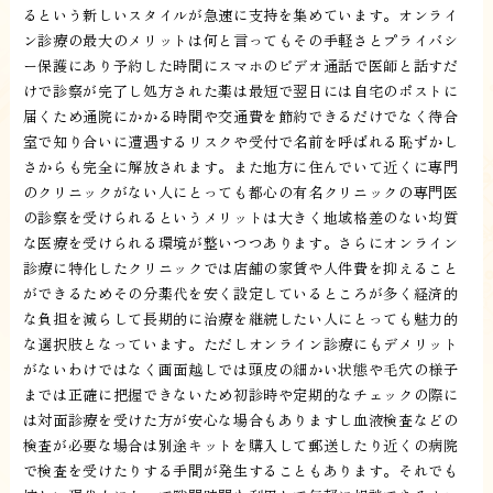
るという新しいスタイルが急速に支持を集めています。オンライ
ン診療の最大のメリットは何と言ってもその手軽さとプライバシ
ー保護にあり予約した時間にスマホのビデオ通話で医師と話すだ
けで診察が完了し処方された薬は最短で翌日には自宅のポストに
届くため通院にかかる時間や交通費を節約できるだけでなく待合
室で知り合いに遭遇するリスクや受付で名前を呼ばれる恥ずかし
さからも完全に解放されます。また地方に住んでいて近くに専門
のクリニックがない人にとっても都心の有名クリニックの専門医
の診察を受けられるというメリットは大きく地域格差のない均質
な医療を受けられる環境が整いつつあります。さらにオンライン
診療に特化したクリニックでは店舗の家賃や人件費を抑えること
ができるためその分薬代を安く設定しているところが多く経済的
な負担を減らして長期的に治療を継続したい人にとっても魅力的
な選択肢となっています。ただしオンライン診療にもデメリット
がないわけではなく画面越しでは頭皮の細かい状態や毛穴の様子
までは正確に把握できないため初診時や定期的なチェックの際に
は対面診療を受けた方が安心な場合もありますし血液検査などの
検査が必要な場合は別途キットを購入して郵送したり近くの病院
で検査を受けたりする手間が発生することもあります。それでも