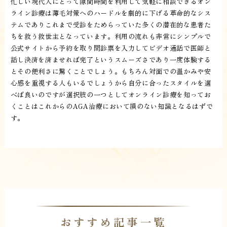
忙しい現代人にとって隙間時間を利用して気軽に相談できるオン
ライン診療は薄毛対策へのハードルを劇的に下げる革命的なシス
テムでありこれまで受診をためらっていた多くの潜在的な患者た
ちを救う救世主となっています。利用の流れも非常にシンプルで
公式サイトから予約を取り問診票を入力してビデオ通話で医師と
話し決済を済ませれば完了というスムーズさであり一度体験する
とその便利さに驚くことでしょう。もちろん対面での温かみや安
心感を重視する人もいるでしょうから自分に合ったスタイルを選
べば良いのですが選択肢の一つとしてオンライン診療を知ってお
くことはこれからのAGA治療において損のない知識となるはずで
す。
おすすめ記事一覧