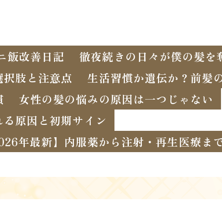
ニ飯改善日記
徹夜続きの日々が僕の髪を
選択肢と注意点
生活習慣か遺伝か？前髪
慣
女性の髪の悩みの原因は一つじゃない
れる原因と初期サイン
2026年最新】内服薬から注射・再生医療