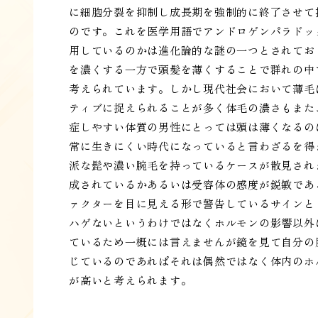
に細胞分裂を抑制し成長期を強制的に終了させて
のです。これを医学用語でアンドロゲンパラドッ
用しているのかは進化論的な謎の一つとされてお
を濃くする一方で頭髪を薄くすることで群れの中
考えられています。しかし現代社会において薄毛
ティブに捉えられることが多く体毛の濃さもまた
症しやすい体質の男性にとっては頭は薄くなるの
常に生きにくい時代になっていると言わざるを得
派な髭や濃い腕毛を持っているケースが散見され
成されているかあるいは受容体の感度が鋭敏であ
ァクターを目に見える形で警告しているサインと
ハゲないというわけではなくホルモンの影響以外
ているため一概には言えませんが鏡を見て自分の
じているのであればそれは偶然ではなく体内のホ
が高いと考えられます。