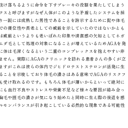
抜け落ちるように命令を下すブレーキの役割を果たしてしまう
クスと呼びますがなぜ人体がこのような矛盾したシステムを採
り一説には成熟した男性であることを誇示するために髭や体毛
での優位性や長老としての威厳を示していたのではないかとも
は威厳というよりも老いぼれた印象や清潔感の欠如としてネガ
ムダ毛として処理の対象になることが増えているためAGAを発
に体は毛深くなるという二重のコンプレックスを抱えやすい非
ません。実際にAGAのクリニックを訪れる患者さんの多くが立
ますがこれは彼らの体内でジヒドロテストステロンが活発に生
ることを示唆しており体毛の濃さはある意味でAGAのリスクフ
も受け取れるのです。もちろん体毛が薄いからといって絶対に
にも血行不良やストレスや栄養不足など様々な要因が絡み合っ
胸毛や脛毛の濃さが気になり始めたと同時に生え際の後退を感
ルモンバランスが引き起こしている必然的な現象である可能性