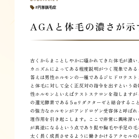
円形脱毛症
AGAと体毛の濃さが
古くからまことしやかに囁かれてきた体毛が濃い
カニズムによってある程度説明がつく現象である
答えは男性ホルモンの一種であるジヒドロテスト
と体毛に対して全く正反対の指令を出すという奇
性ホルモンといえばテストステロンを指しますが
の還元酵素である５αリダクターゼと結合するこ
の強力なホルモンがアンドロゲン受容体と呼ばれ
理作用を引き起こします。ここで非常に興味深い
が真逆になるという点であり髭や胸毛や手足の毛
太く長く成長させるように働きかけるアクセルの