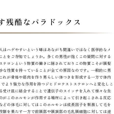
示す残酷なパラドックス
人はハゲやすいという噂はあながち間違いではなく医学的なメ
ことをご存知でしょうか。多くの男性が抱くこの疑問に対する
ステロンという物質の働きに隠されておりこの物質こそが頭髪
妙な性質を持っていることが全ての原因なのです。一般的に男
これが骨格や筋肉を作り男らしい体つきを形成する一方で体内
とでより強力な作用を持つジヒドロテストステロンへと変化しこ
る受け皿に結合することで遺伝子のスイッチを入れて様々な生
のがこのホルモンが作用する場所によって引き起こされる反応
などの体毛に対してはこのホルモンは成長因子を刺激して毛を
役割を果たす一方で前頭部や頭頂部の毛乳頭細胞に対しては逆