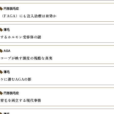
円形脱毛症
（FAGA）にも注入治療は有効か
薄毛
説するホルモン受容体の謎
AGA
スコープが映す頭皮の残酷な真実
薄毛
ケに潜むAGAの影
円形脱毛症
と育毛を両立する現代事情