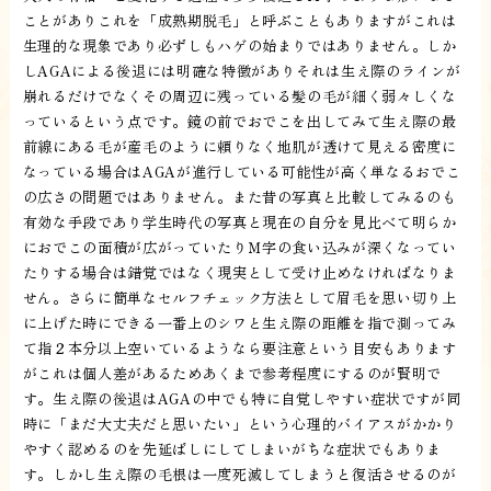
ことがありこれを「成熟期脱毛」と呼ぶこともありますがこれは
生理的な現象であり必ずしもハゲの始まりではありません。しか
しAGAによる後退には明確な特徴がありそれは生え際のラインが
崩れるだけでなくその周辺に残っている髪の毛が細く弱々しくな
っているという点です。鏡の前でおでこを出してみて生え際の最
前線にある毛が産毛のように頼りなく地肌が透けて見える密度に
なっている場合はAGAが進行している可能性が高く単なるおでこ
の広さの問題ではありません。また昔の写真と比較してみるのも
有効な手段であり学生時代の写真と現在の自分を見比べて明らか
におでこの面積が広がっていたりＭ字の食い込みが深くなってい
たりする場合は錯覚ではなく現実として受け止めなければなりま
せん。さらに簡単なセルフチェック方法として眉毛を思い切り上
に上げた時にできる一番上のシワと生え際の距離を指で測ってみ
て指２本分以上空いているようなら要注意という目安もあります
がこれは個人差があるためあくまで参考程度にするのが賢明で
す。生え際の後退はAGAの中でも特に自覚しやすい症状ですが同
時に「まだ大丈夫だと思いたい」という心理的バイアスがかかり
やすく認めるのを先延ばしにしてしまいがちな症状でもありま
す。しかし生え際の毛根は一度死滅してしまうと復活させるのが